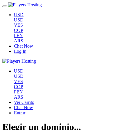
USD
USD
VES
COP
PEN
ARS
Chat Now
Log In
USD
USD
VES
COP
PEN
ARS
Ver Carrito
Chat Now
Entrar
Elegir un dominio...