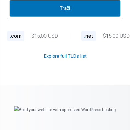
Traži
.
com
$15,00 USD
.
net
$15,00 USD
Explore full TLDs list